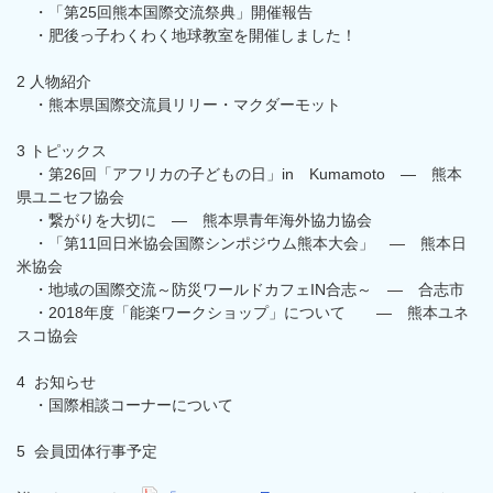
・「第25回熊本国際交流祭典」開催報告
・肥後っ子わくわく地球教室を開催しました！
2 人物紹介
・熊本県国際交流員リリー・マクダーモット
3 トピックス
・第26回「アフリカの子どもの日」in Kumamoto ― 熊本
県ユニセフ協会
・繋がりを大切に ― 熊本県青年海外協力協会
・「第11回日米協会国際シンポジウム熊本大会」 ― 熊本日
米協会
・地域の国際交流～防災ワールドカフェIN合志～ ― 合志市
・2018年度「能楽ワークショップ」について ― 熊本ユネ
スコ協会
4 お知らせ
・国際相談コーナーについて
5 会員団体行事予定