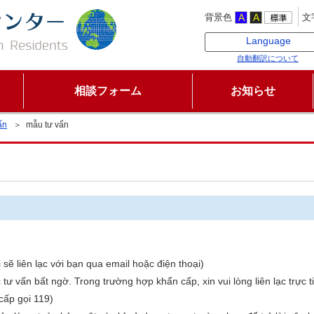
背景色
文
Language
自動翻訳について
相談フォーム
お知らせ
ấn
＞ mẫu tư vấn
 sẽ liên lạc với bạn qua email hoặc điện thoại)
 tư vấn bất ngờ. Trong trường hợp khẩn cấp, xin vui lòng liên lạc trực 
ấp gọi 119)