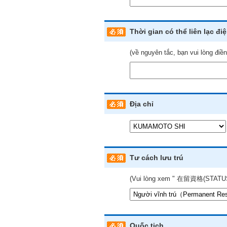
Thời gian có thể liên lạc đi
(về nguyên tắc, bạn vui lòng điề
Địa chỉ
Tư cách lưu trú
(Vui lòng xem " 在留資格(STATUS) "
Quốc tịch