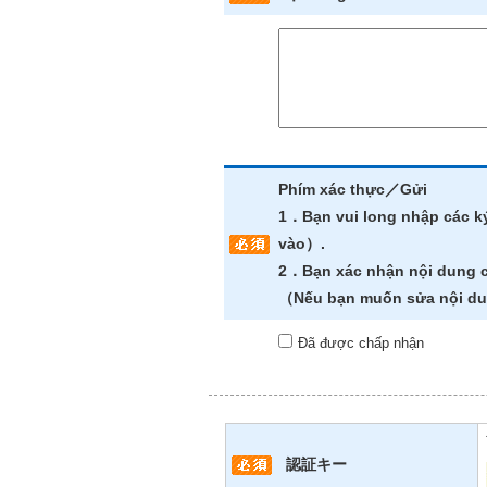
Phím xác thực／Gửi
1．Bạn vui long nhập các 
vào）.
2．Bạn xác nhận nội dung
（Nếu bạn muốn sửa nội 
Đã được chấp nhận
認証キー