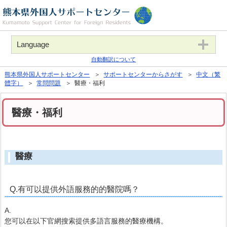
Language
自動翻訳について
熊本県外国人サポートセンター
＞
サポートセンターからさがす
＞
中文（繁
體字）
＞
常問問題
＞ 醫療・福利
醫療・福利
醫療
Q.有可以提供外語服務的的醫院嗎？
A.
您可以在以下官網搜索提供多語言服務的醫療機構。