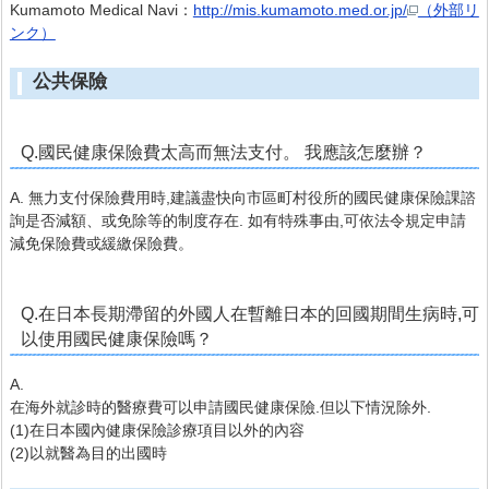
Kumamoto Medical Navi：
http://mis.kumamoto.med.or.jp/
（外部リ
ンク）
公共保險
Q.國民健康保險費太高而無法支付。 我應該怎麼辦？
A. 無力支付保險費用時,建議盡快向市區町村役所的國民健康保險課諮
詢是否減額、或免除等的制度存在. 如有特殊事由,可依法令規定申請
減免保險費或緩繳保險費。
Q.在日本長期滯留的外國人在暫離日本的回國期間生病時,可
以使用國民健康保險嗎？
A.
在海外就診時的醫療費可以申請國民健康保險.但以下情況除外.
(1)在日本國內健康保險診療項目以外的內容
(2)以就醫為目的出國時