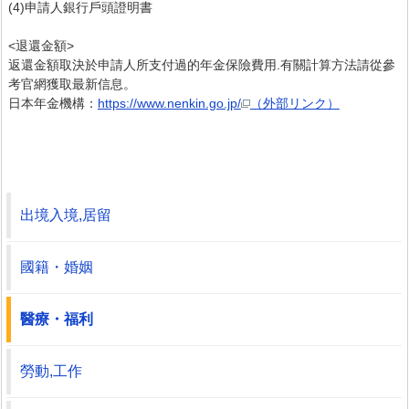
(4)申請人銀行戶頭證明書
<退還金額>
返還金額取決於申請人所支付過的年金保險費用.有關計算方法請從參
考官網獲取最新信息。
日本年金機構：
https://www.nenkin.go.jp/
（外部リンク）
出境入境,居留
國籍・婚姻
醫療・福利
勞動,工作