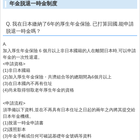
年金脱退一時金制度
Q. 我在日本繳納了6年的厚生年金保險. 已打算回國.能申請
脱退一時金嗎？
A.
加入厚生年金保險 6 個月以上非日本國籍的人在離開日本時,可以申請
年金的一次性退還。
<申請資格>
(1)非日本國籍
(2)加入厚生年金保險・共濟組合等的總期間為6個月以上
(3)在日本國內不再有住址
(4)尚未取得領取老年厚生年金的資格
<申請流程>
須準備以下資料,並在不再具有日本住址之日起的兩年之內將其提交給
日本年金機構。
(1)脫退一時金申請書
(2)護照影本
(3)年金手帳或任何可確認基礎年金號碼等資料