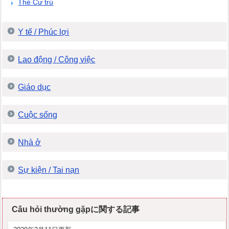
Thẻ Cư trú
Y tế / Phúc lợi
Lao động / Công việc
Giáo dục
Cuộc sống
Nhà ở
Sự kiện / Tai nạn
Câu hỏi thường gặpに関する記事